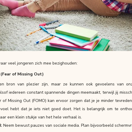
waar veel jongeren zich mee bezighouden:
(Fear of Missing Out)
en bron van plezier zijn, maar ze kunnen ook gevoelens van onz
alsof iedereen constant spannende dingen meemaakt, terwijl jij missch
ar of Missing Out (FOMO) kan ervoor zorgen dat je je minder tevreden 
voel hebt dat je iets niet goed doet. Het is belangrijk om te ontho
aar een klein stukje van het hele verhaal is.
d:
 Neem bewust pauzes van sociale media. Plan bijvoorbeeld schermvri