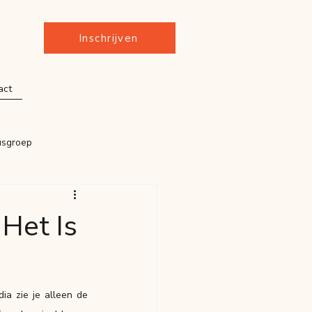
Inschrijven
act
usgroep
Het Is
ia zie je alleen de 