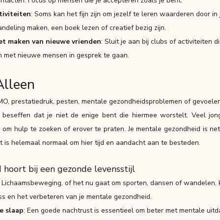
ntacten. Focus op mensen die je accepteren zoals je bent.
iviteiten
: Soms kan het fijn zijn om jezelf te leren waarderen door in 
ndeling maken, een boek lezen of creatief bezig zijn.
het maken van nieuwe vrienden
: Sluit je aan bij clubs of activiteiten d
m met nieuwe mensen in gesprek te gaan.
Alleen
OMO, prestatiedruk, pesten, mentale gezondheidsproblemen of gevoel
 beseffen dat je niet de enige bent die hiermee worstelt. Veel jon
 om hulp te zoeken of erover te praten. Je mentale gezondheid is net z
t is helemaal normaal om hier tijd en aandacht aan te besteden.
hoort bij een gezonde levensstijl
: Lichaamsbeweging, of het nu gaat om sporten, dansen of wandelen, k
ss en het verbeteren van je mentale gezondheid.
e slaap
: Een goede nachtrust is essentieel om beter met mentale uit