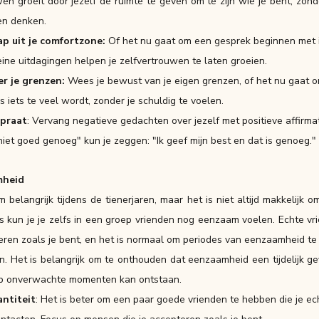
n groeit door jezelf de ruimte te geven om te zijn wie je bent, zonde
en denken.
ap uit je comfortzone: 
Of het nu gaat om een gesprek beginnen met i
ne uitdagingen helpen je zelfvertrouwen te laten groeien.
r je grenzen:
 Wees je bewust van je eigen grenzen, of het nu gaat om 
s iets te veel wordt, zonder je schuldig te voelen.
fpraat
: Vervang negatieve gedachten over jezelf met positieve affirmat
 niet goed genoeg" kun je zeggen: "Ik geef mijn best en dat is genoeg."
mheid
belangrijk tijdens de tienerjaren, maar het is niet altijd makkelijk o
 kun je je zelfs in een groep vrienden nog eenzaam voelen. Echte vr
ren zoals je bent, en het is normaal om periodes van eenzaamheid te er
 Het is belangrijk om te onthouden dat eenzaamheid een tijdelijk gev
op onverwachte momenten kan ontstaan.
ntiteit
: Het is beter om een paar goede vrienden te hebben die je ec