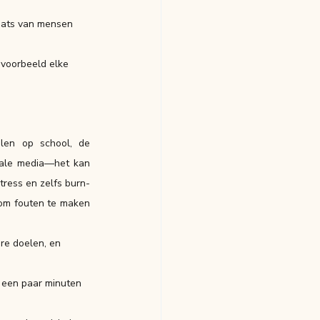
plaats van mensen 
ijvoorbeeld elke 
len op school, de 
iale media—het kan 
tress en zelfs burn-
 om fouten te maken 
ere doelen, en 
s een paar minuten 