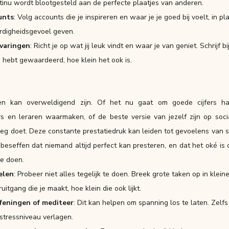
ntinu wordt blootgesteld aan de perfecte plaatjes van anderen.
unts
: Volg accounts die je inspireren en waar je je goed bij voelt, in 
rdigheidsgevoel geven.
rvaringen
: Richt je op wat jij leuk vindt en waar je van geniet. Schrijf b
 hebt gewaardeerd, hoe klein het ook is.
n kan overweldigend zijn. Of het nu gaat om goede cijfers ha
 en leraren waarmaken, of de beste versie van jezelf zijn op soc
oeg doet. Deze constante prestatiedruk kan leiden tot gevoelens van s
e beseffen dat niemand altijd perfect kan presteren, en dat het oké is
te doen.
elen
: Probeer niet alles tegelijk te doen. Breek grote taken op in klein
itgang die je maakt, hoe klein die ook lijkt.
eningen of mediteer
: Dit kan helpen om spanning los te laten. Zelf
stressniveau verlagen.