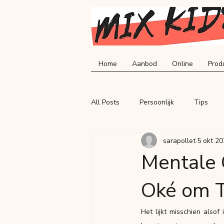
Home
Aanbod
Online
Prod
All Posts
Persoonlijk
Tips
sarapollet
5 okt 2
Mentale 
Oké om 
Het lijkt misschien alsof