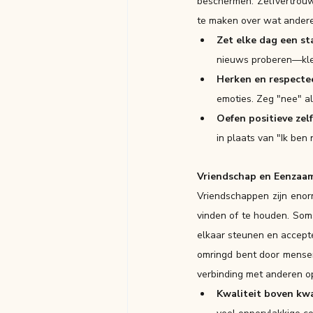
beschermen. Zelfvertrouwe
te maken over wat ander
Zet elke dag een st
nieuws proberen—klei
Herken en respectee
emoties. Zeg "nee" al
Oefen positieve zel
in plaats van "Ik ben
Vriendschap en Eenzaa
Vriendschappen zijn enorm 
vinden of te houden. Soms
elkaar steunen en accepte
omringd bent door mensen.
verbinding met anderen 
Kwaliteit boven kwa