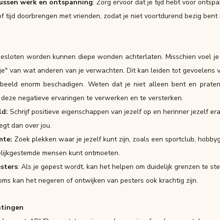
tussen werk en ontspanning
: Zorg ervoor dat je tijd hebt voor ontsp
of tijd doorbrengen met vrienden, zodat je niet voortdurend bezig bent
esloten worden kunnen diepe wonden achterlaten. Misschien voel je j
atje" van wat anderen van je verwachten. Dit kan leiden tot gevoelens
fbeeld enorm beschadigen. Weten dat je niet alleen bent en praten
 deze negatieve ervaringen te verwerken en te versterken.
d: 
Schrijf positieve eigenschappen van jezelf op en herinner jezelf er
gt dan over jou.
mte:
 Zoek plekken waar je jezelf kunt zijn, zoals een sportclub, hobby
elijkgestemde mensen kunt ontmoeten.
sters
: Als je gepest wordt, kan het helpen om duidelijk grenzen te stel
oms kan het negeren of ontwijken van pesters ook krachtig zijn.
htingen