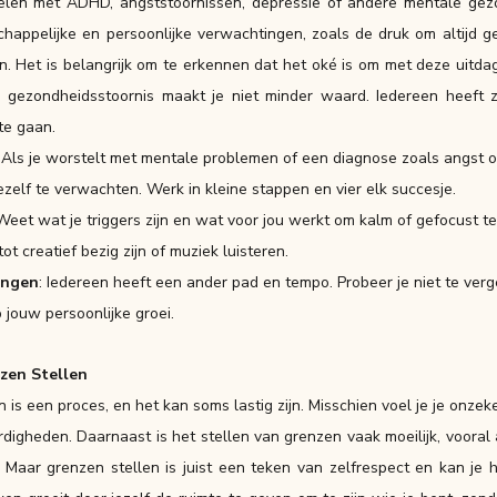
len met ADHD, angststoornissen, depressie of andere mentale gezo
appelijke en persoonlijke verwachtingen, zoals de druk om altijd gel
n. Het is belangrijk om te erkennen dat het oké is om met deze uitdag
gezondheidsstoornis maakt je niet minder waard. Iedereen heeft z
te gaan.
 Als je worstelt met mentale problemen of een diagnose zoals angst 
jezelf te verwachten. Werk in kleine stappen en vier elk succesje.
 Weet wat je triggers zijn en wat voor jou werkt om kalm of gefocust te 
ot creatief bezig zijn of muziek luisteren.
ingen
: Iedereen heeft een ander pad en tempo. Probeer je niet te verg
p jouw persoonlijke groei.
zen Stellen
 een proces, en het kan soms lastig zijn. Misschien voel je je onzeker 
rdigheden. Daarnaast is het stellen van grenzen vaak moeilijk, vooral 
 Maar grenzen stellen is juist een teken van zelfrespect en kan je h