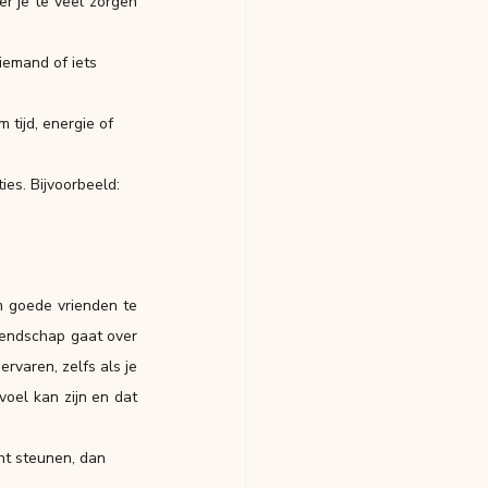
r je te veel zorgen 
emand of iets 
tijd, energie of 
ies. Bijvoorbeeld: 
m goede vrienden te 
iendschap gaat over 
varen, zelfs als je 
oel kan zijn en dat 
ht steunen, dan 