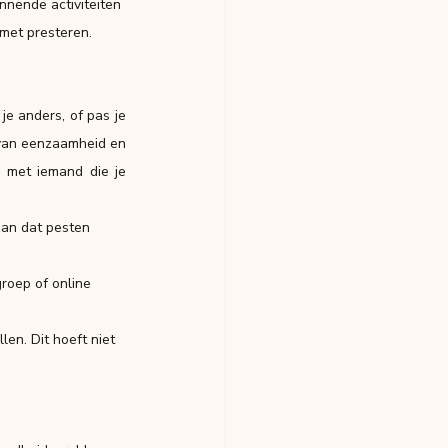
annende activiteiten 
 met presteren.
e anders, of pas je 
 van eenzaamheid en 
 met iemand die je 
aan dat pesten 
groep of online 
len. Dit hoeft niet 