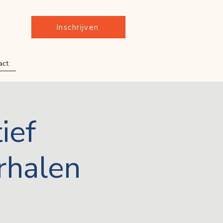
Inschrijven
act
ief
rhalen