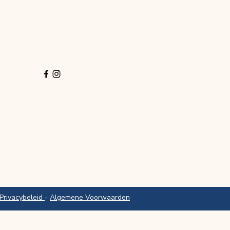
Volg ons
Privacybeleid
-
Algemene Voorwaarden