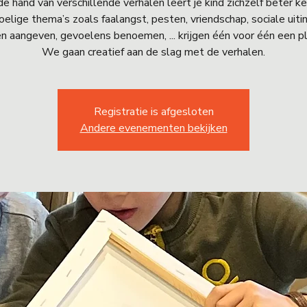
e hand van verschillende verhalen leert je kind zichzelf beter k
elige thema’s zoals faalangst, pesten, vriendschap, sociale uiti
n aangeven, gevoelens benoemen, ... krijgen één voor één een pl
We gaan creatief aan de slag met de verhalen.
Registratie is afgesloten
Andere evenementen bekijken