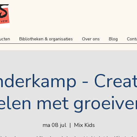
ucten
Bibliotheken & organisaties
Over ons
Blog
Cont
nderkamp - Creat
elen met groeive
ma 08 jul
  |  
Mix Kids