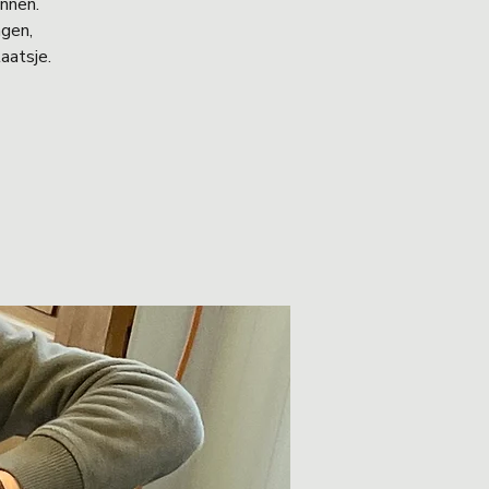
ennen.
ngen,
aatsje.