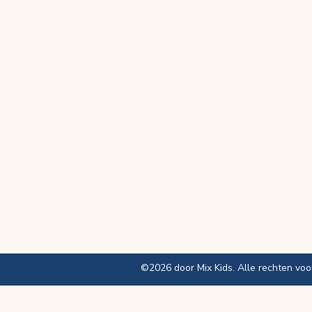
Mix Kids vzw
Oostrozebekestraat
114
8770 Ingelmunster
België
©2026 door Mix Kids. Alle rechten vo