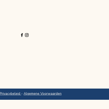
Volg ons
Privacybeleid
-
Algemene Voorwaarden