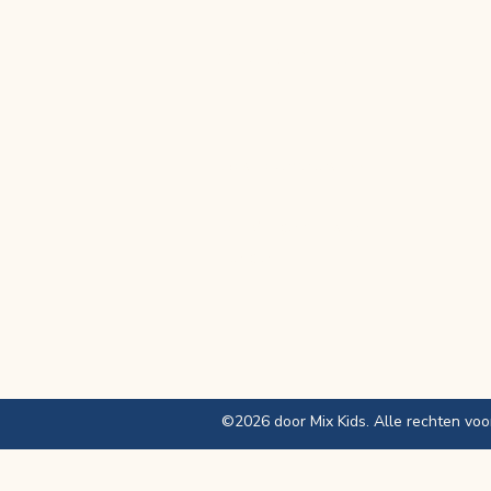
Mix Kids vzw
Oostrozebekestraat
114
8770 Ingelmunster
België
©2026 door Mix Kids. Alle rechten vo