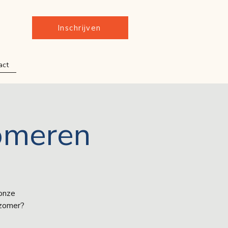
Inschrijven
act
omeren
onze
 zomer?