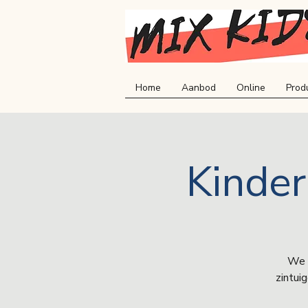
Home
Aanbod
Online
Prod
Kinde
We 
zintui