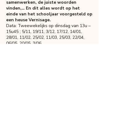
samenwerken, de juiste woorden
vinden,… En dit alles wordt op het
einde van het schooljaar voorgesteld op
een heuse Vernisage.
Data: Tweewekelijks op dinsdag van 13u –
15u45 ; 5/11, 19/11, 3/12, 17/12, 14/01,
28/01, 11/02, 25/02, 11/03, 25/03, 22/04,
06/05, 20/05, 3/06
Deel dit evenement
Mix Kids vzw