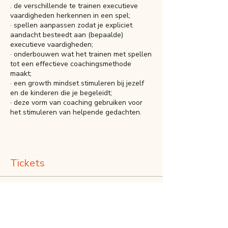
. de verschillende te trainen executieve
vaardigheden herkennen in een spel;
· spellen aanpassen zodat je expliciet
aandacht besteedt aan (bepaalde)
executieve vaardigheden;
· onderbouwen wat het trainen met spellen
tot een effectieve coachingsmethode
maakt;
· een growth mindset stimuleren bij jezelf
en de kinderen die je begeleidt;
· deze vorm van coaching gebruiken voor
het stimuleren van helpende gedachten.
Tickets
Verkoop geëindigd op
Soort ticket
EV Workshop 8 -