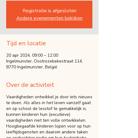
Registratie is afgesloten
Andere evenementen bekijken
Tijd en locatie
20 apr 2024, 09:00 – 12:00
Ingelmunster, Oostrozebekestraat 114,
8770 Ingelmunster, België
Over de activiteit
Vaardigheden ontwikkel je door iets nieuws
te doen. Als alles in het leven vanzelf gaat
en op school de lesstof te gemakkelijk is,
kunnen kinderen hun (excutieve)
vaardigheden niet ten volle ontwikkelen.
Hoogbegaafde kinderen lopen voor op hun
leeftijdsgenoten en daarom andere taken
en opdrachten nodig om hun taakinitiatie,