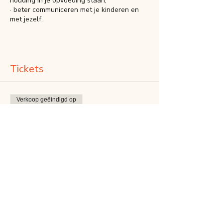
houding in je opvoeding staan;
· beter communiceren met je kinderen en
met jezelf.
Tickets
Verkoop geëindigd op
Soort ticket
Workshop 7 - schermtijdstrijd
Meer info
Prijs
€ 35,00
+€ 0,88 servicekosten ticket